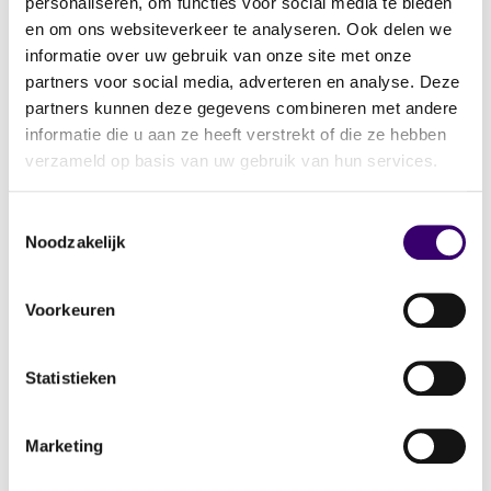
personaliseren, om functies voor social media te bieden
en om ons websiteverkeer te analyseren. Ook delen we
Samen bespraken ze de voordelen en nadelen
informatie over uw gebruik van onze site met onze
van aankoop via de BV of privé, het benutten
partners voor social media, adverteren en analyse. Deze
van fiscale regelingen en de impact op zijn
partners kunnen deze gegevens combineren met andere
liquiditeit. Daarnaast keek de planner naar
informatie die u aan ze heeft verstrekt of die ze hebben
hoe deze investering zou passen binnen
verzameld op basis van uw gebruik van hun services.
Jeroens bredere financiële strategie.
Toestemmingsselectie
“Ik dacht alleen aan wat fiscaal het gunstigste
Noodzakelijk
zou zijn, maar mijn planner liet me zien hoe ik
deze investering strategisch kon inzetten om
zowel mijn bedrijf als mijn privévermogen te
Voorkeuren
versterken.”
Statistieken
Van losse ideeën naar een
strategisch investeringsplan
Marketing
Met het advies van zijn planner heeft Jeroen