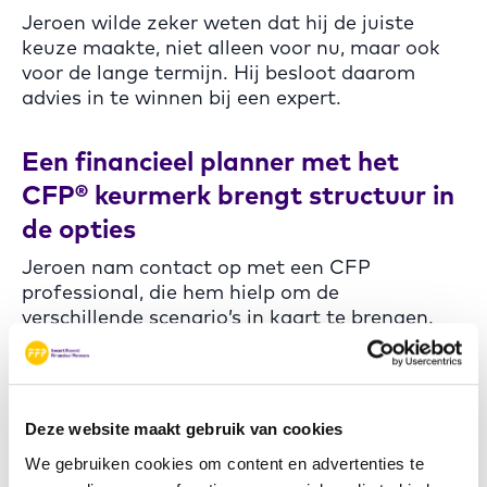
Jeroen wilde zeker weten dat hij de juiste
keuze maakte, niet alleen voor nu, maar ook
voor de lange termijn. Hij besloot daarom
advies in te winnen bij een expert.
Een financieel planner met het
CFP® keurmerk brengt structuur in
de opties
Jeroen nam contact op met een CFP
professional, die hem hielp om de
verschillende scenario’s in kaart te brengen.
“Ik had niet verwacht dat er zoveel factoren
meespelen bij zo’n aankoop. Mijn planner keek
niet alleen naar de financiering, maar ook naar
Deze website maakt gebruik van cookies
belastingvoordelen, risicobeheer en zelfs naar
We gebruiken cookies om content en advertenties te
mijn bedrijfsopvolging op de lange termijn.”