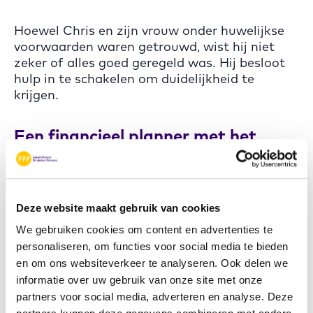
Hoewel Chris en zijn vrouw onder huwelijkse
voorwaarden waren getrouwd, wist hij niet
zeker of alles goed geregeld was. Hij besloot
hulp in te schakelen om duidelijkheid te
krijgen.
Een financieel planner met het
CFP® keurmerk biedt housvast
Chris zocht contact met een CERTIFIED
FINANCIAL PLANNER professional. om
Deze website maakt gebruik van cookies
inzicht te krijgen in zijn financiële situatie.
“Ik
wist niet waar ik moest beginnen, maar mijn
We gebruiken cookies om content en advertenties te
planner hielp me om alles stap voor stap op
personaliseren, om functies voor social media te bieden
een rij te zetten.”
en om ons websiteverkeer te analyseren. Ook delen we
informatie over uw gebruik van onze site met onze
partners voor social media, adverteren en analyse. Deze
Samen bekeken ze de verdeling van