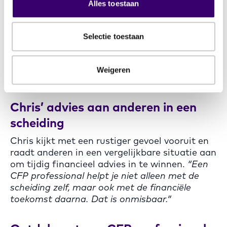
heeft een goed financieel vangnet voor zijn
Alles toestaan
kinderen kunnen regelen.
Selectie toestaan
“Voorheen voelde het alsof ik in het duister
tastte. Nu heb ik de zekerheid dat mijn
financiën goed geregeld zijn en kan ik me
Weigeren
richten op de toekomst.”
Chris’ advies aan anderen in een
scheiding
Chris kijkt met een rustiger gevoel vooruit en
raadt anderen in een vergelijkbare situatie aan
om tijdig financieel advies in te winnen.
“Een
CFP professional helpt je niet alleen met de
scheiding zelf, maar ook met de financiële
toekomst daarna. Dat is onmisbaar.”