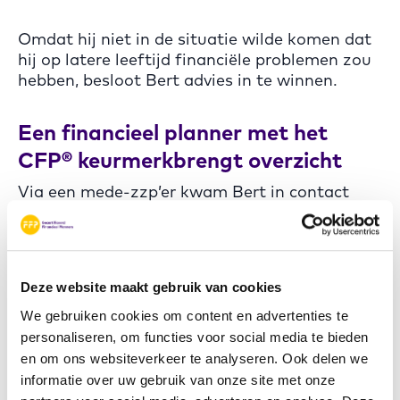
Omdat hij niet in de situatie wilde komen dat
hij op latere leeftijd financiële problemen zou
hebben, besloot Bert advies in te winnen.
Een financieel planner met het
CFP® keurmerkbrengt overzicht
Via een mede-zzp’er kwam Bert in contact
met een CERTIFIED FINANCIAL PLANNER
professional.
“Ik had geen idee waar ik moest beginnen,
Deze website maakt gebruik van cookies
maar mijn planner hielp me stap voor stap
We gebruiken cookies om content en advertenties te
inzicht te krijgen in mijn situatie.”
personaliseren, om functies voor social media te bieden
en om ons websiteverkeer te analyseren. Ook delen we
Ze bespraken onder andere zijn
informatie over uw gebruik van onze site met onze
pensioenopbouw, belastingvoordelen en