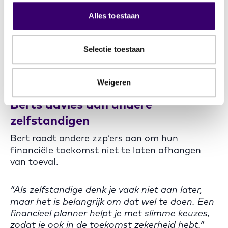
stappen hij moet nemen om zijn financiële
Alles toestaan
toekomst veilig te stellen.
Selectie toestaan
“Ik voel me nu veel rustiger. Ik weet dat ik later
niet afhankelijk hoef te zijn van alleen de AOW
en dat ik mijn toekomst zelf in de hand heb.”
Weigeren
Berts advies aan andere
zelfstandigen
Bert raadt andere zzp’ers aan om hun
financiële toekomst niet te laten afhangen
van toeval.
“Als zelfstandige denk je vaak niet aan later,
maar het is belangrijk om dat wel te doen. Een
financieel planner helpt je met slimme keuzes,
zodat je ook in de toekomst zekerheid hebt.”