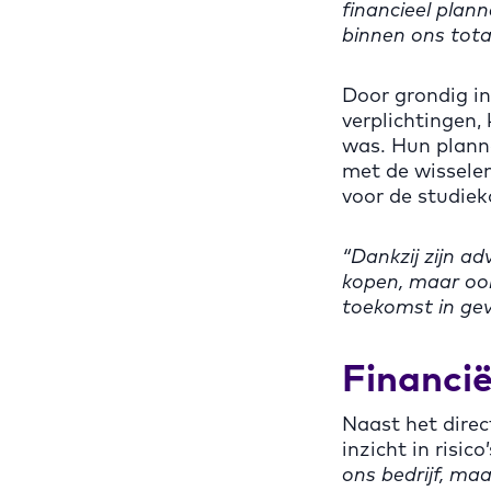
financieel plan
binnen ons total
Door grondig in
verplichtingen,
was. Hun plann
met de wisselen
voor de studiek
“Dankzij zijn a
kopen, maar oo
toekomst in gev
Financië
Naast het direc
inzicht in risi
ons bedrijf, ma