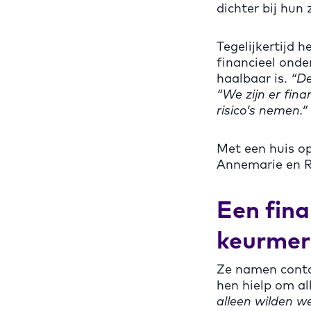
dichter bij hun
Tegelijkertijd 
financieel onde
haalbaar is.
“De
“We zijn er fin
risico’s nemen.”
Met een huis op
Annemarie en R
Een fina
keurmer
Ze namen cont
hen hielp om all
alleen wilden w