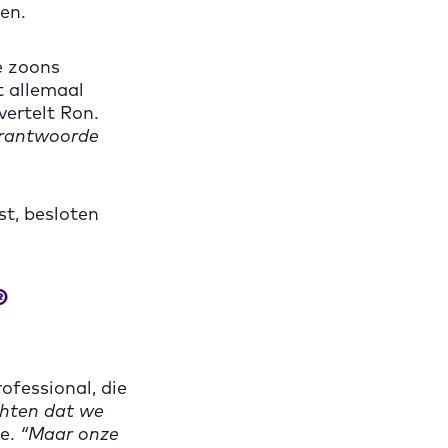
en.
e zoons
t allemaal
vertelt Ron.
verantwoorde
st, besloten
®
fessional, die
hten dat we
ie.
“Maar onze