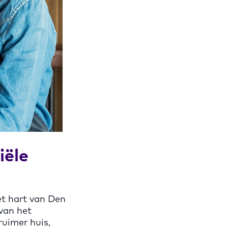
iële
et hart van Den
van het
uimer huis,