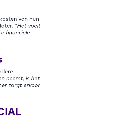
ekosten van hun
later.
“Het voelt
e financiële
s
ndere
gen neemt, is het
ner zorgt ervoor
CIAL