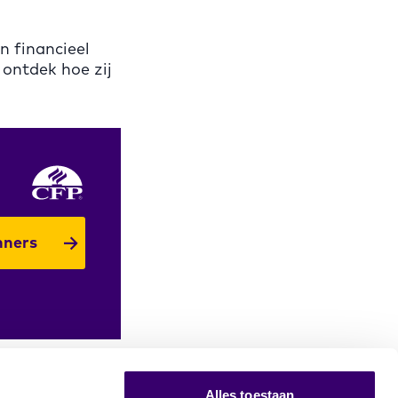
n financieel
ontdek hoe zij
nners
Alles toestaan