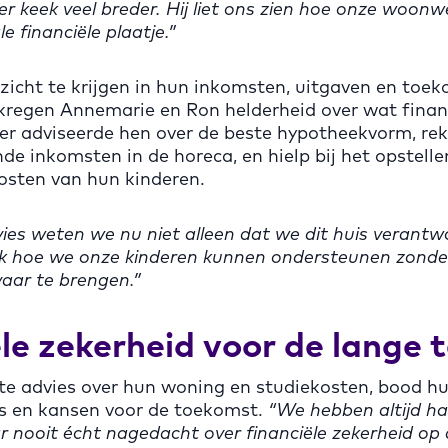
ner keek veel breder. Hij liet ons zien hoe onze woo
e financiële plaatje.”
zicht te krijgen in hun inkomsten, uitgaven en toe
 kregen Annemarie en Ron helderheid over wat finan
er adviseerde hen over de beste hypotheekvorm, re
de inkomsten in de horeca, en hielp bij het opstelle
osten van hun kinderen.
dvies weten we nu niet alleen dat we dit huis verant
k hoe we onze kinderen kunnen ondersteunen zonde
aar te brengen.”
le zekerheid voor de lange 
te advies over hun woning en studiekosten, bood h
co’s en kansen voor de toekomst.
“We hebben altijd ha
ar nooit écht nagedacht over financiële zekerheid op