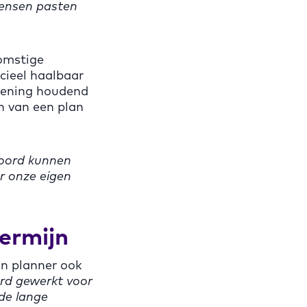
nwensen pasten
komstige
cieel haalbaar
kening houdend
n van een plan
woord kunnen
r onze eigen
termijn
un planner ook
rd gewerkt voor
 de lange