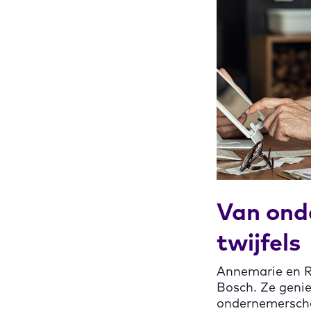
Van ond
twijfels
Annemarie en Ro
Bosch. Ze geni
ondernemerscha