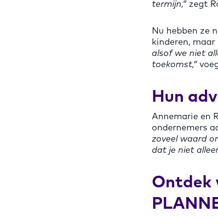
termijn,”
zegt R
Nu hebben ze ni
kinderen, maar
alsof we niet al
toekomst,”
voeg
Hun adv
Annemarie en R
ondernemers aa
zoveel waard om
dat je niet all
Ontdek 
PLANNER