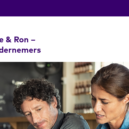
e & Ron –
dernemers