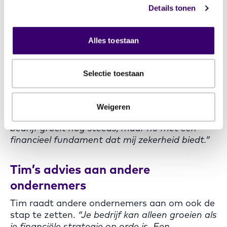
investeringen en bedrijfsopvolging.
“Ik weet nu
Details tonen
precies hoe ik mijn financiële middelen optimaal
inzet om niet alleen mijn bedrijf te laten
Alles toestaan
groeien, maar ook mijn toekomst veilig te
stellen.”
Selectie toestaan
Daarnaast hielp zijn planner hem bij
risicobeheer en vermogensplanning, zodat hij
zich geen zorgen hoeft te maken over
Weigeren
onverwachte financiële tegenvallers.
“Mijn
bedrijf groeit nog steeds, maar nu met een
financieel fundament dat mij zekerheid biedt.”
Tim’s advies aan andere
ondernemers
Tim raadt andere ondernemers aan om ook de
stap te zetten.
“Je bedrijf kan alleen groeien als
je financiële strategie op orde is. Een