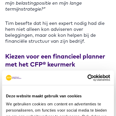
mijn belastingpositie en mijn lange
termijnstrategie?”
Tim besefte dat hij een expert nodig had die
hem niet alleen kon adviseren over
beleggingen, maar ook kon helpen bij de
financiële structuur van zijn bedrijf.
Kiezen voor een financieel planner
met het CFP® keurmerk
Op aanraden van een collega kwam Tim in
contact met een CERTIFIED FINANCIAL
PLANNER professional.
“Ik wilde geen
standaard financieel advies, maar iemand die
Deze website maakt gebruik van cookies
écht naar het grote plaatje keek en me kon
helpen bij zowel mijn zakelijke als persoonlijke
We gebruiken cookies om content en advertenties te
financiële toekomst,”
vertelt Tim.
personaliseren, om functies voor social media te bieden